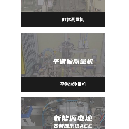
缸体测量机
平衡轴测量机