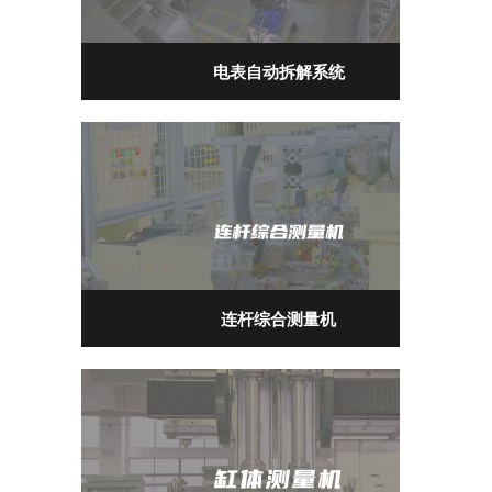
电表自动拆解系统
连杆综合测量机