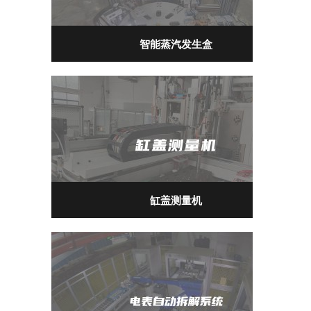
智能蒸汽发生盒
缸盖测量机